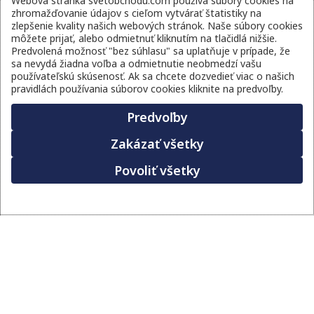
Webová stránka svetobchodu.com používa súbory cookies na
zhromažďovanie údajov s cieľom vytvárať štatistiky na
zlepšenie kvality našich webových stránok. Naše súbory cookies
môžete prijať, alebo odmietnuť kliknutím na tlačidlá nižšie.
Predvolená možnosť "bez súhlasu" sa uplatňuje v prípade, že
sa nevydá žiadna voľba a odmietnutie neobmedzí vašu
používateľskú skúsenosť. Ak sa chcete dozvedieť viac o našich
pravidlách používania súborov cookies kliknite na predvoľby.
Predvoľby
Zakázať všetky
Povoliť všetky
TOP PONUKA